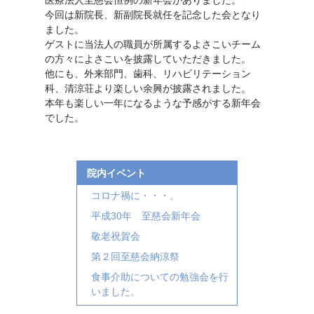
今回は新院長、新副院長就任を記念した会となり
ました。
ゲストに当法人の職員が所属するよさこいチーム
の方々によさこいを披露していただきました。
他にも、外来部門、歯科、リハビリテーション
科、清涼荘より楽しい余興が披露されました。
本年も楽しい一年になるような予感がする新年会
でした。
院内イベント
コロナ禍に・・・。
平成30年 至慈会新年会
敬老祝賀会
第２回至慈会納涼祭
食事介助についての勉強会を行
いました。