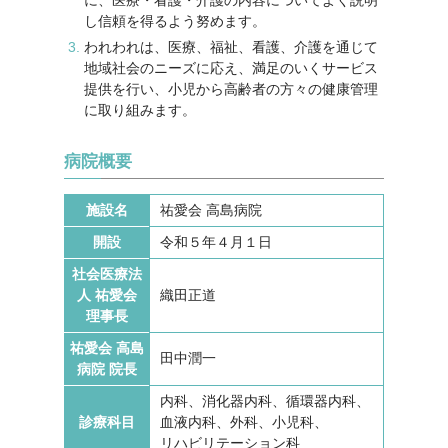
し信頼を得るよう努めます。
われわれは、医療、福祉、看護、介護を通じて
地域社会のニーズに応え、満足のいくサービス
提供を行い、小児から高齢者の方々の健康管理
に取り組みます。
病院概要
施設名
祐愛会 高島病院
開設
令和５年４月１日
社会医療法
人 祐愛会
織田正道
理事長
祐愛会 高島
田中潤一
病院 院長
内科、消化器内科、循環器内科、
診療科目
血液内科、外科、小児科、
リハビリテーション科