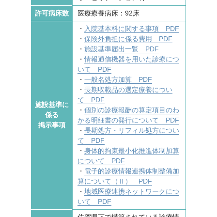
許可病床数
医療療養病床：92床
・
入院基本料に関する事項 PDF
・
保険外負担に係る費用 PDF
・
施設基準届出一覧 PDF
・
情報通信機器を用いた診療につ
いて PDF
・
一般名処方加算 PDF
・
長期収載品の選定療養につい
て PDF
施設基準に
・
個別の診療報酬の算定項目のわ
係る
かる明細書の発行について PDF
掲示事項
・
長期処方・リフィル処方につい
て PDF
・
身体的拘束最小化推進体制加算
について PDF
・
電子的診療情報連携体制整備加
算について（Ⅱ） PDF
・
地域医療連携ネットワークにつ
いて PDF
佐賀県下で構築されている診療情