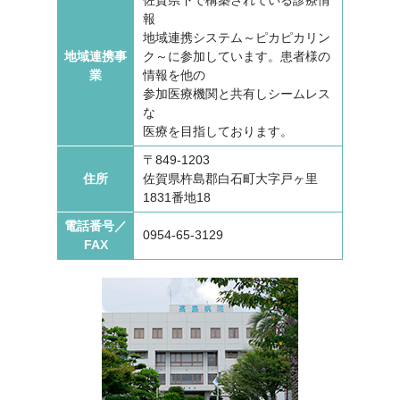
報
地域連携システム～ピカピカリン
地域連携事
ク～に参加しています。患者様の
業
情報を他の
参加医療機関と共有しシームレス
な
医療を目指しております。
〒849-1203
住所
佐賀県杵島郡白石町大字戸ヶ里
1831番地18
電話番号／
0954-65-3129
FAX