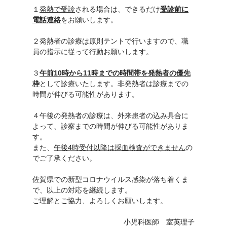
１
発熱で受診
される場合は、できるだけ
受診前に
電話連絡
をお願いします。
２発熱者の診療は原則テントで行いますので、職
員の指示に従って行動お願いします。
３
午前10時から11時までの時間帯を発熱者の優先
枠
として診療いたします。非発熱者は診療までの
時間が伸びる可能性があります。
４午後の発熱者の診療は、外来患者の込み具合に
よって、診察までの時間が伸びる可能性がありま
す。
また、
午後4時受付以降は採血検査ができません
の
でご了承ください。
佐賀県での新型コロナウイルス感染が落ち着くま
で、以上の対応を継続します。
ご理解とご協力、よろしくお願いします。
小児科医師 室英理子